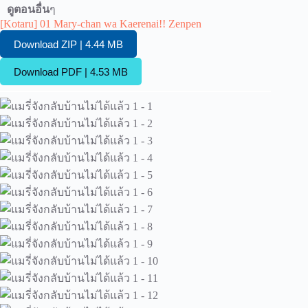
ดูตอนอื่น
ๆ
[Kotaru] 01 Mary-chan wa Kaerenai!! Zenpen
Download ZIP | 4.44 MB
Download PDF | 4.53 MB