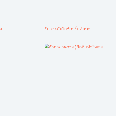
หม
ริมสระกับไลฟ์การ์ดคันนะ