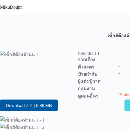
Skip
MikuDoujin
to
content
เซ็กส์ต้อง
(Shindou) 1
-
จากเรื่อง
-
ตัวละคร
-
ป้ายกำกับ
-
ผู้แต่ง/ผู้วาด
-
กลุ่มงาน
(Shin
ดูตอนอื่น
ๆ
Download ZIP | 6.86 MB