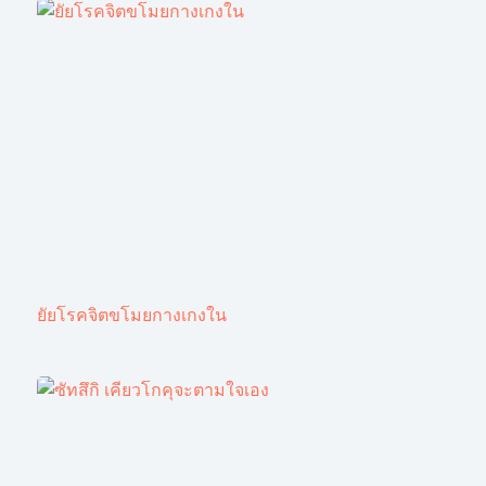
ยัยโรคจิตขโมยกางเกงใน