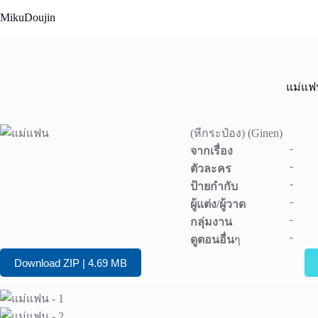
Skip
MikuDoujin
to
content
แม่แฟ
(หีกระป๋อง) (Ginen)
-
จากเรื่อง
-
ตัวละคร
-
ป้ายกำกับ
-
ผู้แต่ง/ผู้วาด
-
กลุ่มงาน
-
ดูตอนอื่น
ๆ
Download ZIP | 4.69 MB