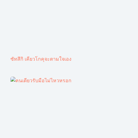
ซัทสึกิ เคียวโกคุจะตามใจเอง