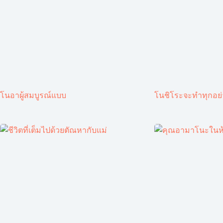
โนอาผู้สมบูรณ์แบบ
โนชิโระจะทำทุกอย่า