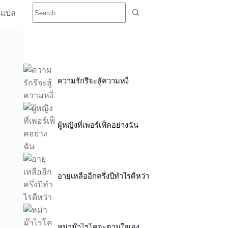
นแปล
ความรักรึจะสู้ความหงี่
ผู้หญิงที่เพอร์เฟ็คอย่างฉัน
อายุเหลืออีกครึ่งปีทำไรดีหว่า
หม่าม๊าไรโคจะตามใจเอง