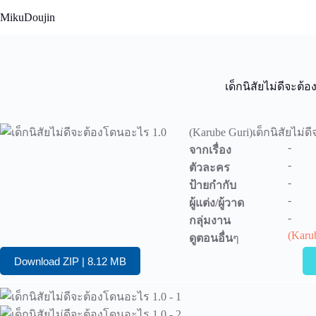
Skip
MikuDoujin
to
content
เด็กนิสัยไม่ดีจะต้
(Karube Guri)เด็กนิสัยไม่
-
จากเรื่อง
-
ตัวละคร
-
ป้ายกำกับ
-
ผู้แต่ง/ผู้วาด
-
กลุ่มงาน
(Karu
ดูตอนอื่น
ๆ
Download ZIP | 8.12 MB