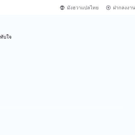
มังฮวาแปลไทย
ฝากลงงา
ทับใจ