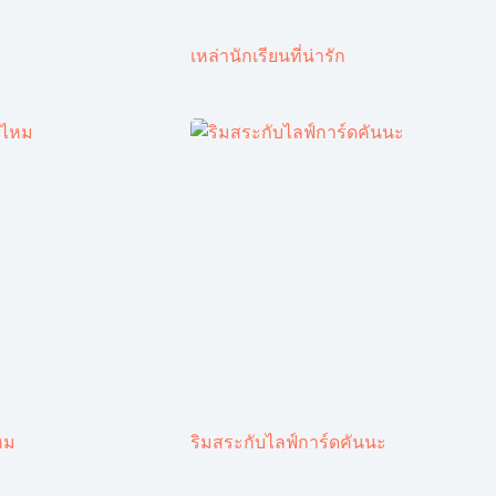
เหล่านักเรียนที่น่ารัก
หม
ริมสระกับไลฟ์การ์ดคันนะ