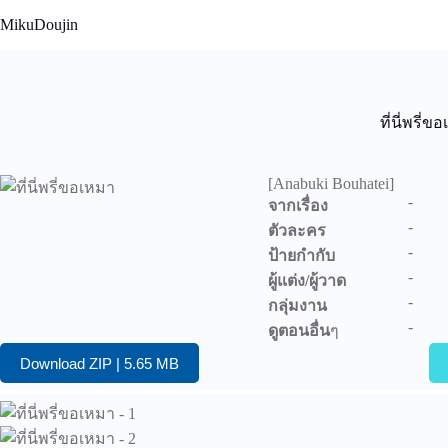
Skip
MikuDoujin
to
content
ที่นี่พรี่ข
[Anabuki Bouhatei]
-
จากเรื่อง
-
ตัวละคร
-
ป้ายกำกับ
-
ผู้แต่ง/ผู้วาด
-
กลุ่มงาน
-
ดูตอนอื่น
ๆ
Download ZIP | 5.65 MB