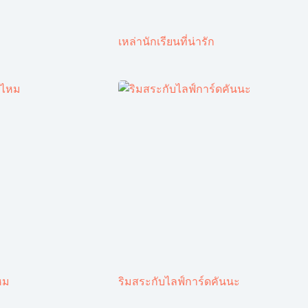
เหล่านักเรียนที่น่ารัก
หม
ริมสระกับไลฟ์การ์ดคันนะ