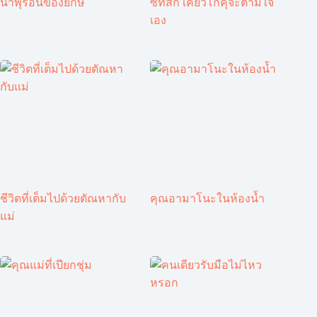
น้ำพุร้อนของยักษ์
ซัทสึกิ เคียวโกคุจะตามใจ
เอง
ชีวิตที่เต็มไปด้วยตัณหากับ
คุณอามาโนะในห้องน้ำ
แม่