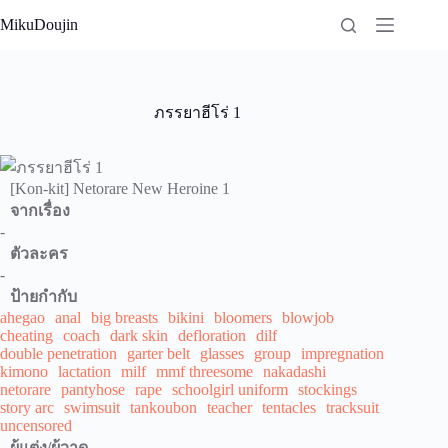
Skip
MikuDoujin
to
content
ภรรยาฮีโร่ 1
[Kon-kit] Netorare New Heroine 1
จากเรื่อง
-
ตัวละคร
-
ป้ายกำกับ
ahegao
anal
big breasts
bikini
bloomers
blowjob
cheating
coach
dark skin
defloration
dilf
double penetration
garter belt
glasses
group
impregnation
kimono
lactation
milf
mmf threesome
nakadashi
netorare
pantyhose
rape
schoolgirl uniform
stockings
story arc
swimsuit
tankoubon
teacher
tentacles
tracksuit
uncensored
ผู้แต่ง/ผู้วาด