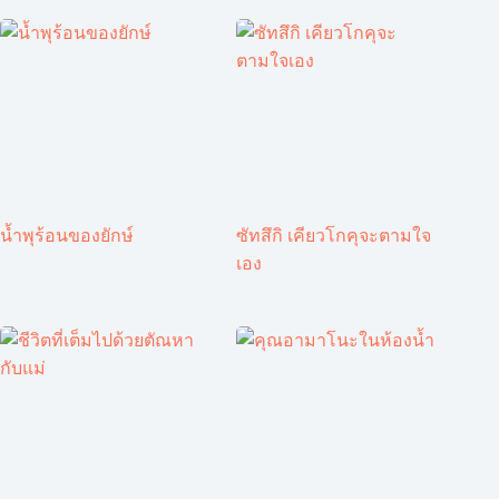
น้ำพุร้อนของยักษ์
ซัทสึกิ เคียวโกคุจะตามใจ
เอง