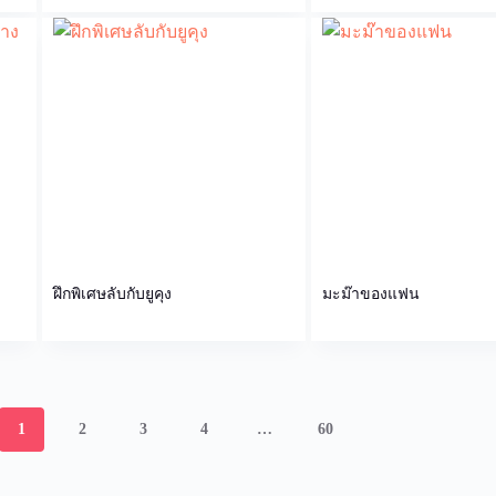
ง
ฝึกพิเศษลับกับยูคุง
มะม๊าของแฟน
1
2
3
4
…
60