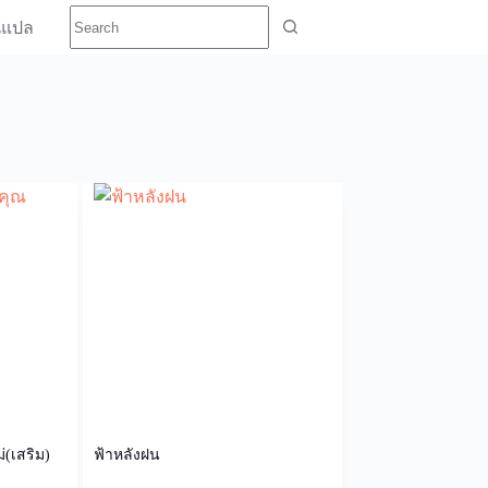
นแปล
่(เสริม)
ฟ้าหลังฝน