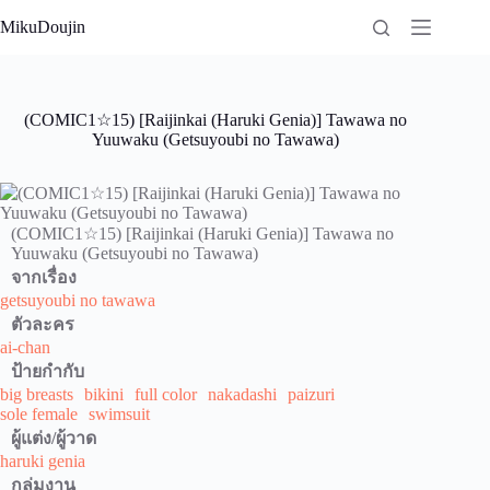
Skip
MikuDoujin
to
content
(COMIC1☆15) [Raijinkai (Haruki Genia)] Tawawa no
Yuuwaku (Getsuyoubi no Tawawa)
(COMIC1☆15) [Raijinkai (Haruki Genia)] Tawawa no
Yuuwaku (Getsuyoubi no Tawawa)
จากเรื่อง
getsuyoubi no tawawa
ตัวละคร
ai-chan
ป้ายกำกับ
big breasts
bikini
full color
nakadashi
paizuri
sole female
swimsuit
ผู้แต่ง/ผู้วาด
haruki genia
กลุ่มงาน