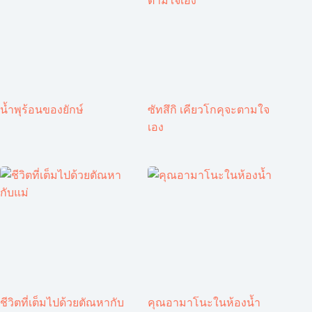
น้ำพุร้อนของยักษ์
ซัทสึกิ เคียวโกคุจะตามใจ
เอง
ชีวิตที่เต็มไปด้วยตัณหากับ
คุณอามาโนะในห้องน้ำ