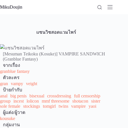
Skip
MikuDoujin
to
content
แซนวิชสอดแวมไพร์
[Mesuman Teikoku (Kosuke)] VAMPIRE SANDWICH
(Granblue Fantasy)
จากเรื่อง
granblue fantasy
ตัวละคร
gran
vampy
veight
ป้ายกำกับ
anal
big penis
bisexual
crossdressing
full censorship
group
incest
lolicon
mmf threesome
shotacon
sister
sole female
stockings
tomgirl
twins
vampire
yaoi
ผู้แต่ง/ผู้วาด
kousuke
กลุ่มงาน