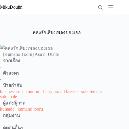
Skip
MikuDoujin
to
content
หลงรักเสียงเพลงของเธอ
[Kumano Tooru] Asu ni Utatte
จากเรื่อง
-
ตัวละคร
-
ป้ายกำกับ
business suit
condom
hairy
small breasts
sole female
sole male
ผู้แต่ง/ผู้วาด
kumada | kumano tooru
กลุ่มงาน
-
ดูตอนอื่น
ๆ