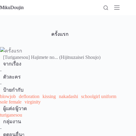
Skip
MikuDoujin
to
content
ครั้งแรก
[Turiganesou] Hajimete no... (Hijitsuzaisei Shoujo)
จากเรื่อง
-
ตัวละคร
-
ป้ายกำกับ
blowjob
defloration
kissing
nakadashi
schoolgirl uniform
sole female
virginity
ผู้แต่ง/ผู้วาด
turiganesou
กลุ่มงาน
-
ดูตอนอื่น
ๆ