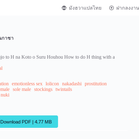
มังฮวาแปลไทย
ฝากลงงา
ุนกาชา
jo to H na Koto o Suru Houhou How to do H thing with a
al
ation
emotionless sex
lolicon
nakadashi
prostitution
emale
sole male
stockings
twintails
 nuki
Download PDF | 4.77 MB