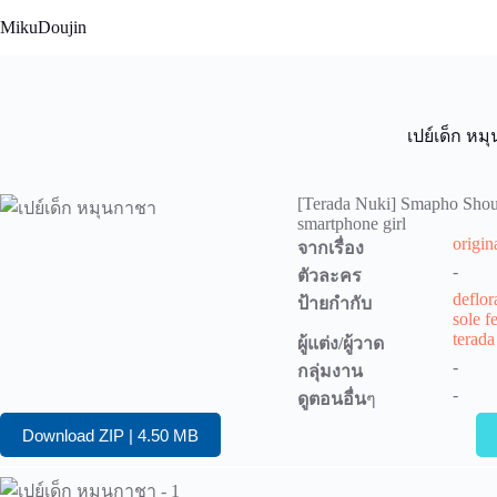
Skip
MikuDoujin
to
content
เปย์เด็ก หม
[Terada Nuki] Smapho Shou
smartphone girl
origin
จากเรื่อง
-
ตัวละคร
deflor
ป้ายกำกับ
sole f
terada
ผู้แต่ง/ผู้วาด
-
กลุ่มงาน
-
ดูตอนอื่น
ๆ
Download ZIP | 4.50 MB