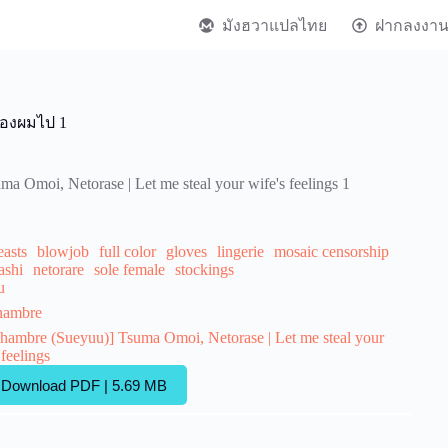
มังฮวาแปลไทย
ฝากลงงา
ของผมไป 1
a Omoi, Netorase | Let me steal your wife's feelings 1
easts
blowjob
full color
gloves
lingerie
mosaic censorship
ashi
netorare
sole female
stockings
u
hambre
ohambre (Sueyuu)] Tsuma Omoi, Netorase | Let me steal your
 feelings
Download PDF | 5.69 MB