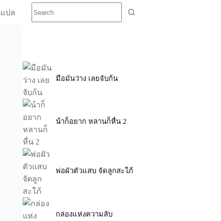
นแปล
มือมันว่าง เลยจับก้น
น้าก็อยาก หลานก็หื่น 2
พ่อผัวตัวแสบ จัดลูกสะใภ้
กล่องแห่งความลับ