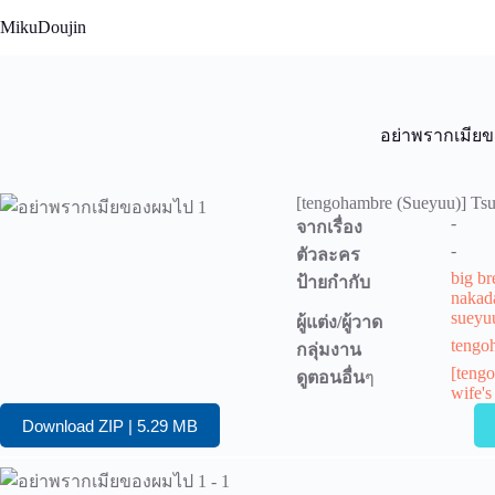
Skip
MikuDoujin
to
content
อย่าพรากเมีย
[tengohambre (Sueyuu)] Tsum
-
จากเรื่อง
-
ตัวละคร
big br
ป้ายกำกับ
nakad
sueyu
ผู้แต่ง/ผู้วาด
tengo
กลุ่มงาน
[teng
ดูตอนอื่น
ๆ
wife's
Download ZIP | 5.29 MB