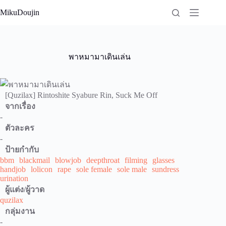
Skip
MikuDoujin
to
content
พาหมามาเดินเล่น
[Quzilax] Rintoshite Syabure Rin, Suck Me Off
จากเรื่อง
-
ตัวละคร
-
ป้ายกำกับ
bbm
blackmail
blowjob
deepthroat
filming
glasses
handjob
lolicon
rape
sole female
sole male
sundress
urination
ผู้แต่ง/ผู้วาด
quzilax
กลุ่มงาน
-