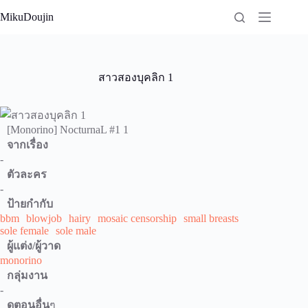
Skip
MikuDoujin
to
content
สาวสองบุคลิก 1
[Monorino] NocturnaL #1 1
จากเรื่อง
-
ตัวละคร
-
ป้ายกำกับ
bbm
blowjob
hairy
mosaic censorship
small breasts
sole female
sole male
ผู้แต่ง/ผู้วาด
monorino
กลุ่มงาน
-
ดูตอนอื่น
ๆ