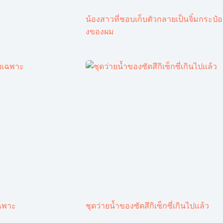
น้องสาวที่ชอบเก็บตัวกลายเป็นจิ๋มกระป๋อ
งของผม
ฉพาะ
ชุดว่ายน้ำของซัตสึกิเซ็กซี่เกินไปแล้ว