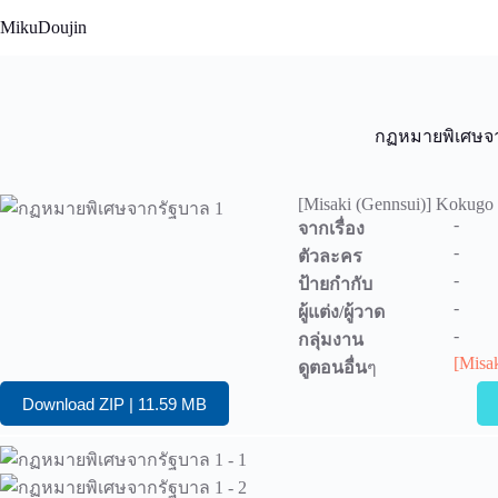
Skip
MikuDoujin
to
content
กฏหมายพิเศษจา
[Misaki (Gennsui)] Kokugo
-
จากเรื่อง
-
ตัวละคร
-
ป้ายกำกับ
-
ผู้แต่ง/ผู้วาด
-
กลุ่มงาน
[Misa
ดูตอนอื่น
ๆ
Download ZIP | 11.59 MB