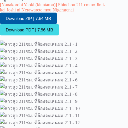
[Nanakorobi Yaoki (kinntarou)] Shinchou 211 cm no Jirai-
kei Joshi ni Nerawarete mou Nigerarenai
Download ZIP | 7.64 MB
Download PDF | 7.96 MB