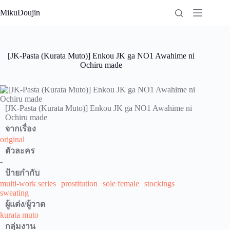
Skip
MikuDoujin
to
content
[JK-Pasta (Kurata Muto)] Enkou JK ga NO1 Awahime ni
Ochiru made
[JK-Pasta (Kurata Muto)] Enkou JK ga NO1 Awahime ni
Ochiru made
จากเรื่อง
original
ตัวละคร
-
ป้ายกำกับ
multi-work series
prostitution
sole female
stockings
sweating
ผู้แต่ง/ผู้วาด
kurata muto
กลุ่มงาน