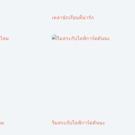
เหล่านักเรียนที่น่ารัก
หม
ริมสระกับไลฟ์การ์ดคันนะ