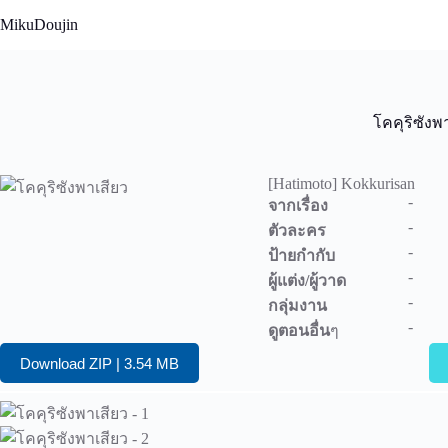
Skip
MikuDoujin
to
content
โคคุริซังพ
[Hatimoto] Kokkurisan
-
จากเรื่อง
-
ตัวละคร
-
ป้ายกำกับ
-
ผู้แต่ง/ผู้วาด
-
กลุ่มงาน
-
ดูตอนอื่น
ๆ
Download ZIP | 3.54 MB