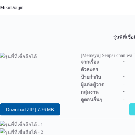
Skip
MikuDoujin
to
content
รุ่นพี่ที่เชื่
[Memeyu] Senpai-chan wa T
-
จากเรื่อง
-
ตัวละคร
-
ป้ายกำกับ
-
ผู้แต่ง/ผู้วาด
-
กลุ่มงาน
-
ดูตอนอื่น
ๆ
Download ZIP | 7.76 MB