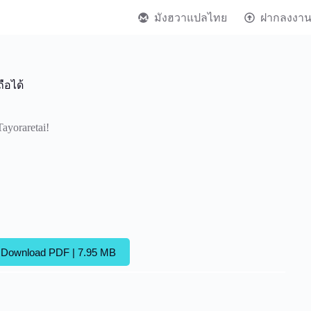
มังฮวาแปลไทย
ฝากลงงา
อถือได้
ayoraretai!
Download PDF | 7.95 MB