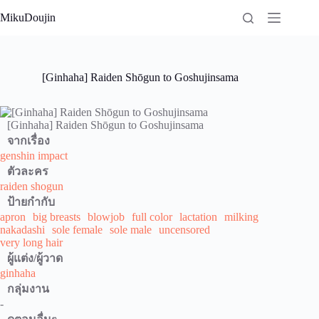
Skip
MikuDoujin
to
content
[Ginhaha] Raiden Shōgun to Goshujinsama
[Ginhaha] Raiden Shōgun to Goshujinsama
จากเรื่อง
genshin impact
ตัวละคร
raiden shogun
ป้ายกำกับ
apron
big breasts
blowjob
full color
lactation
milking
nakadashi
sole female
sole male
uncensored
very long hair
ผู้แต่ง/ผู้วาด
ginhaha
กลุ่มงาน
-