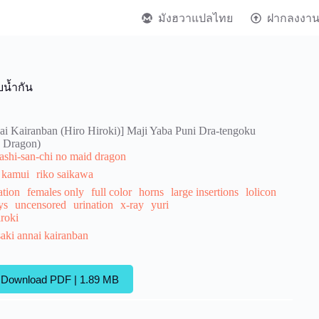
มังฮวาแปลไทย
ฝากลงงา
บน้ำกัน
ai Kairanban (Hiro Hiroki)] Maji Yaba Puni Dra-tengoku
d Dragon)
ashi-san-chi no maid dragon
 kamui
riko saikawa
ation
females only
full color
horns
large insertions
lolicon
ys
uncensored
urination
x-ray
yuri
iroki
aki annai kairanban
Download PDF | 1.89 MB