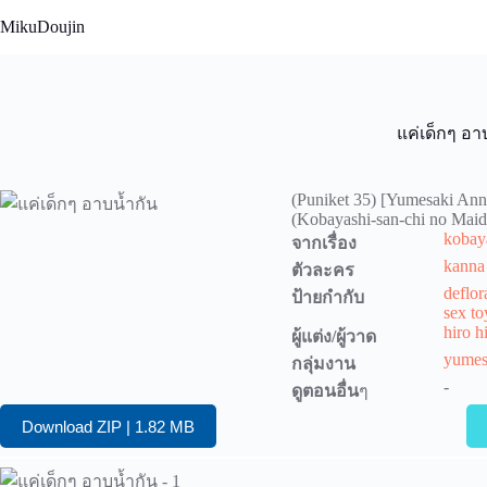
Skip
MikuDoujin
to
content
แค่เด็กๆ อา
(Puniket 35) [Yumesaki Ann
(Kobayashi-san-chi no Mai
kobay
จากเรื่อง
kanna
ตัวละคร
deflor
ป้ายกำกับ
sex to
hiro h
ผู้แต่ง/ผู้วาด
yumes
กลุ่มงาน
-
ดูตอนอื่น
ๆ
Download ZIP | 1.82 MB