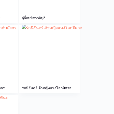
2
จู๋จี๋กับพี่สาวอิบุกิ
ังกร
รักนิรันดร์เจ้าหญิงแหง่โลกปีศาจ