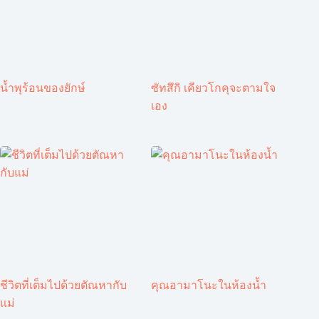
น้ำพุร้อนของยักษ์
ซัทสึกิ เคียวโกคุจะตามใจ
เอง
ชีวิตที่เต็มไปด้วยตัณหากับ
คุณอามาโนะในห้องน้ำ
แม่