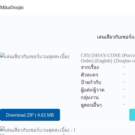
Skip
MikuDoujin
to
content
เล่นเสียวกับเซอร์แ
C95) [SHAY-CONE (Poccora)
Order) [English] {Doujins 
-
จากเรื่อง
-
ตัวละคร
-
ป้ายกำกับ
-
ผู้แต่ง/ผู้วาด
-
กลุ่มงาน
-
ดูตอนอื่น
ๆ
Download ZIP | 4.62 MB