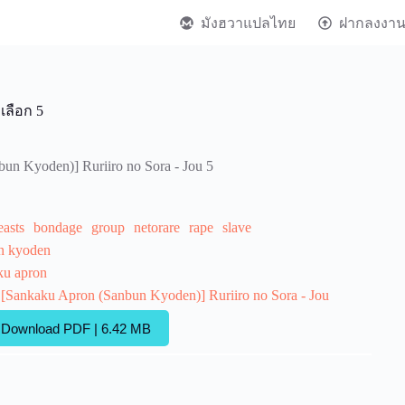
มังฮวาแปลไทย
ฝากลงงา
่เลือก 5
un Kyoden)] Ruriiro no Sora - Jou 5
easts
bondage
group
netorare
rape
slave
n kyoden
ku apron
 [Sankaku Apron (Sanbun Kyoden)] Ruriiro no Sora - Jou
Download PDF | 6.42 MB