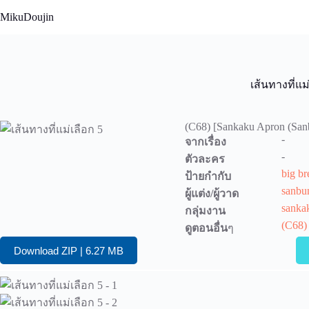
Skip
MikuDoujin
to
content
เส้นทางที่แม
(C68) [Sankaku Apron (Sanb
-
จากเรื่อง
-
ตัวละคร
big br
ป้ายกำกับ
sanbu
ผู้แต่ง/ผู้วาด
sanka
กลุ่มงาน
(C68)
ดูตอนอื่น
ๆ
Download ZIP | 6.27 MB