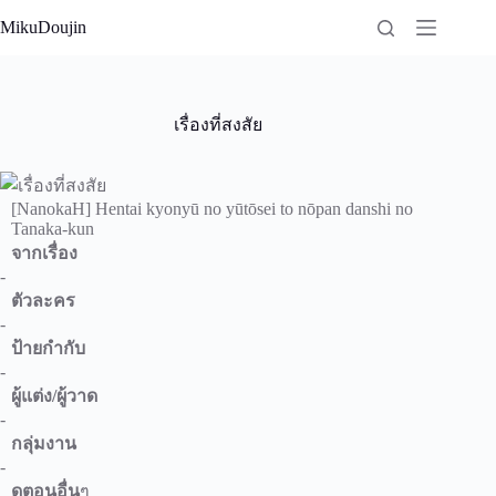
Skip
MikuDoujin
to
content
เรื่องที่สงสัย
[NanokaH] Hentai kyonyū no yūtōsei to nōpan danshi no
Tanaka-kun
จากเรื่อง
-
ตัวละคร
-
ป้ายกำกับ
-
ผู้แต่ง/ผู้วาด
-
กลุ่มงาน
-
ดูตอนอื่น
ๆ