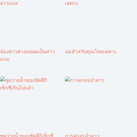
น้องสาวต่างแม่ผมเป็นสาว
นมสำหรับคุณโดยเฉพาะ
แกล
ชุดว่ายน้ำของซัตสึกิเซ็กซี่
การครอบงำสาว