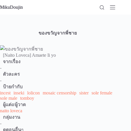
Skip
MikuDoujin
to
content
ของขวัญจากพี่ชาย
[Naito Loveca] Amaete Ii yo
จากเรื่อง
-
ตัวละคร
-
ป้ายกำกับ
incest
inseki
lolicon
mosaic censorship
sister
sole female
sole male
tomboy
ผู้แต่ง/ผู้วาด
naito loveca
กลุ่มงาน
-
ดูตอนอื่น
ๆ