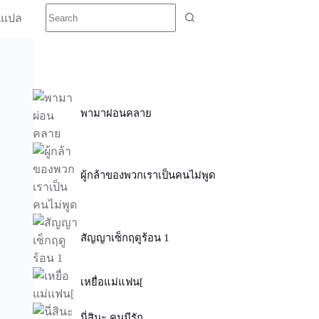
นแปล
พามาผ่อนคลาย
ผู้กล้าของพวกเราเป็นคนไม่พูด
สัญญาเซ็กฤดูร้อน 1
เหยื่อแม่แฟน[
นี่สินะ คนมีรัก