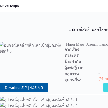
Skip
MikuDoujin
to
content
อุปกรณ์สุดล้ำพลิกโลกเข้
[Marui Maru] Juseran mamo
-
จากเรื่อง
-
ตัวละคร
-
ป้ายกำกับ
-
ผู้แต่ง/ผู้วาด
-
กลุ่มงาน
[Maru
ดูตอนอื่น
ๆ
Download ZIP | 4.25 MB