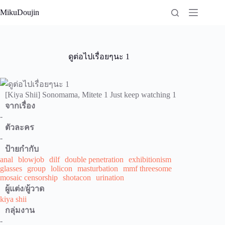
Skip
MikuDoujin
to
content
ดูต่อไปเรื่อยๆนะ 1
[Kiya Shii] Sonomama, Mitete 1 Just keep watching 1
จากเรื่อง
-
ตัวละคร
-
ป้ายกำกับ
anal
blowjob
dilf
double penetration
exhibitionism
glasses
group
lolicon
masturbation
mmf threesome
mosaic censorship
shotacon
urination
ผู้แต่ง/ผู้วาด
kiya shii
กลุ่มงาน
-