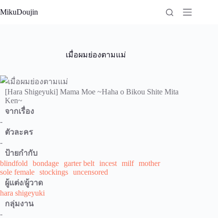
Skip
MikuDoujin
to
content
เมื่อผมย่องตามแม่
[Hara Shigeyuki] Mama Moe ~Haha o Bikou Shite Mita
Ken~
จากเรื่อง
-
ตัวละคร
-
ป้ายกำกับ
blindfold
bondage
garter belt
incest
milf
mother
sole female
stockings
uncensored
ผู้แต่ง/ผู้วาด
hara shigeyuki
กลุ่มงาน
-