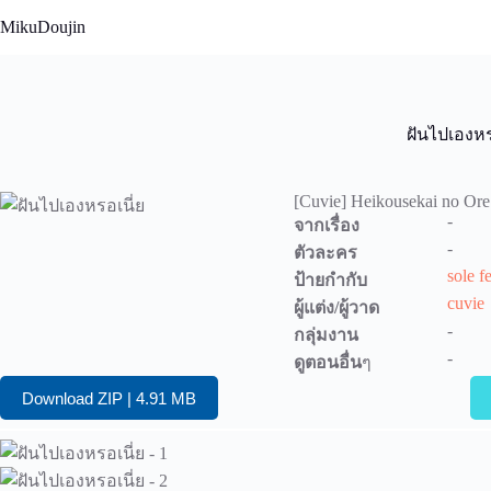
Skip
MikuDoujin
to
content
ฝันไปเองหร
[Cuvie] Heikousekai no Ore 
-
จากเรื่อง
-
ตัวละคร
sole f
ป้ายกำกับ
cuvie
ผู้แต่ง/ผู้วาด
-
กลุ่มงาน
-
ดูตอนอื่น
ๆ
Download ZIP | 4.91 MB