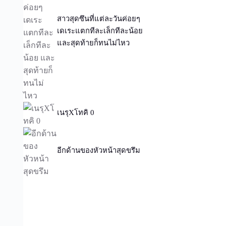
สาวสุดซึนที่แต่ละวันค่อยๆ
เดเระแตกทีละเล็กทีละน้อย
และสุดท้ายก็ทนไม่ไหว
เนรุXโทคิ 0
อีกด้านของหัวหน้าสุดขรึม