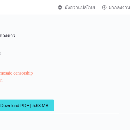
มังฮวาแปลไทย
ฝากลงงา
อดวงดาว
!
mosaic censorship
en
Download PDF | 5.63 MB