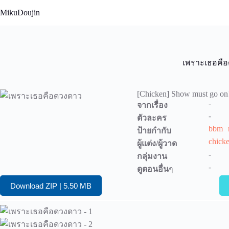
Skip
MikuDoujin
to
content
เพราะเธอคื
[Chicken] Show must go on
-
จากเรื่อง
-
ตัวละคร
bbm
ป้ายกำกับ
chick
ผู้แต่ง/ผู้วาด
-
กลุ่มงาน
-
ดูตอนอื่น
ๆ
Download ZIP | 5.50 MB