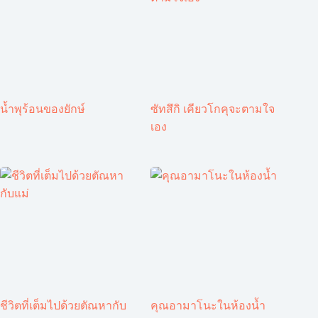
น้ำพุร้อนของยักษ์
ซัทสึกิ เคียวโกคุจะตามใจ
เอง
ชีวิตที่เต็มไปด้วยตัณหากับ
คุณอามาโนะในห้องน้ำ