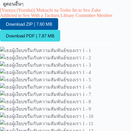
ดูตอนอื่น
ๆ
[Yuzuya (Yuzuha)] Mukuchi na Tosho Iin to Sex Zuke
Addicted to Sex With a Taciturn Library Committee Member
Download ZIP | 7.60 MB
Download PDF | 7.87 MB