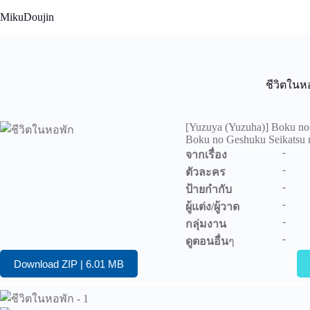
Skip
MikuDoujin
to
content
ชีวิตในห
[Yuzuya (Yuzuha)] Boku no
Boku no Geshuku Seikatsu n
-
จากเรื่อง
-
ตัวละคร
-
ป้ายกำกับ
-
ผู้แต่ง/ผู้วาด
-
กลุ่มงาน
-
ดูตอนอื่น
ๆ
Download ZIP | 6.01 MB