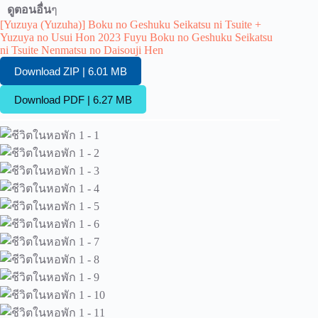
ดูตอนอื่น
ๆ
[Yuzuya (Yuzuha)] Boku no Geshuku Seikatsu ni Tsuite +
Yuzuya no Usui Hon 2023 Fuyu Boku no Geshuku Seikatsu
ni Tsuite Nenmatsu no Daisouji Hen
Download ZIP | 6.01 MB
Download PDF | 6.27 MB