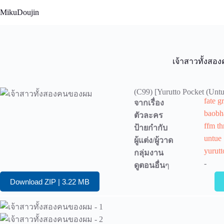
Skip
MikuDoujin
to
content
เจ้าสาวทั้งส
(C99) [Yurutto Pocket (Untu
fate g
จากเรื่อง
baobha
ตัวละคร
ffm t
ป้ายกำกับ
untue
ผู้แต่ง/ผู้วาด
yurutt
กลุ่มงาน
-
ดูตอนอื่น
ๆ
Download ZIP | 3.22 MB