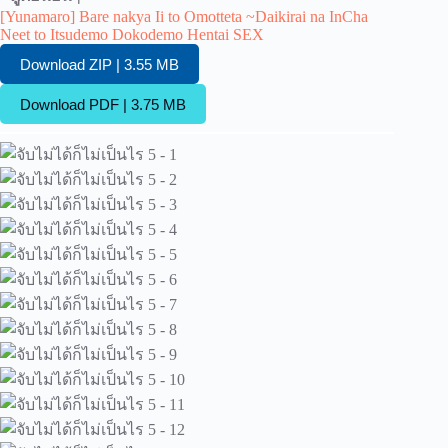
[Yunamaro] Bare nakya Ii to Omotteta ~Daikirai na InCha
Neet to Itsudemo Dokodemo Hentai SEX
Download ZIP | 3.55 MB
Download PDF | 3.75 MB