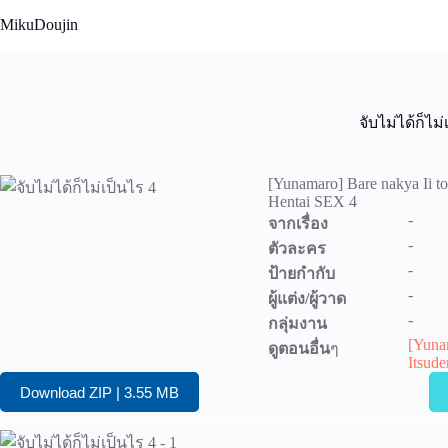
Skip
MikuDoujin
to
content
จับไม่ได้ก็ไม
[Yunamaro] Bare nakya Ii t
Hentai SEX 4
-
จากเรื่อง
-
ตัวละคร
-
ป้ายกำกับ
-
ผู้แต่ง/ผู้วาด
-
กลุ่มงาน
[Yunam
ดูตอนอื่น
ๆ
Itsud
Download ZIP | 3.55 MB