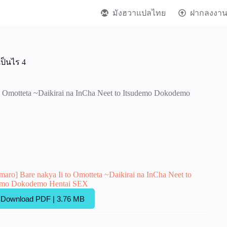
มังฮวาแปลไทย
ฝากลงงา
่เป็นไร 4
o Omotteta ~Daikirai na InCha Neet to Itsudemo Dokodemo
aro] Bare nakya Ii to Omotteta ~Daikirai na InCha Neet to
emo Dokodemo Hentai SEX
Download PDF | 3.76 MB