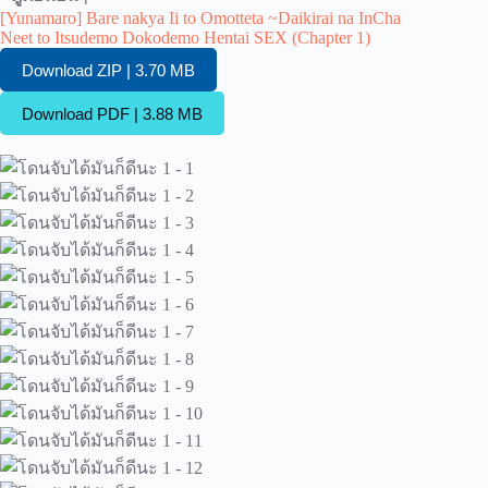
[Yunamaro] Bare nakya Ii to Omotteta ~Daikirai na InCha
Neet to Itsudemo Dokodemo Hentai SEX (Chapter 1)
Download ZIP | 3.70 MB
Download PDF | 3.88 MB