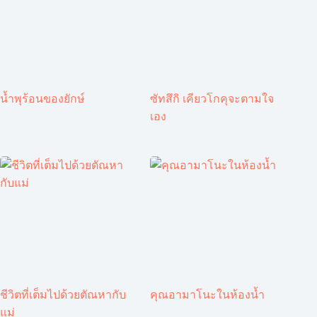
น้ำพุร้อนของยักษ์
ซัทสึกิ เคียวโกคุจะตามใจ
เอง
ชีวิตที่เต็มไปด้วยตัณหากับ
คุณอามาโนะในห้องน้ำ
แม่