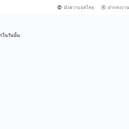
มังฮวาแปลไทย
ฝากลงงา
ยกในวันนั้น