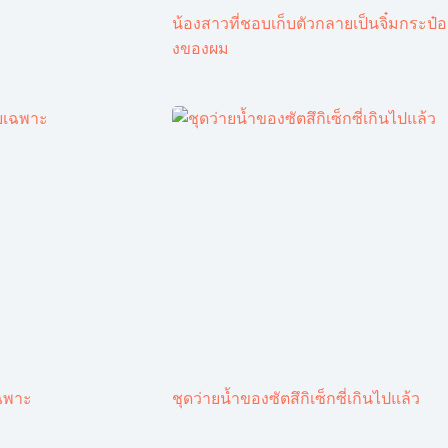
น้องสาวที่ชอบเก็บตัวกลายเป็นจิ๋มกระป๋อ
งของผม
ฉพาะ
ชุดว่ายน้ำของซัตสึกิเซ็กซี่เกินไปแล้ว