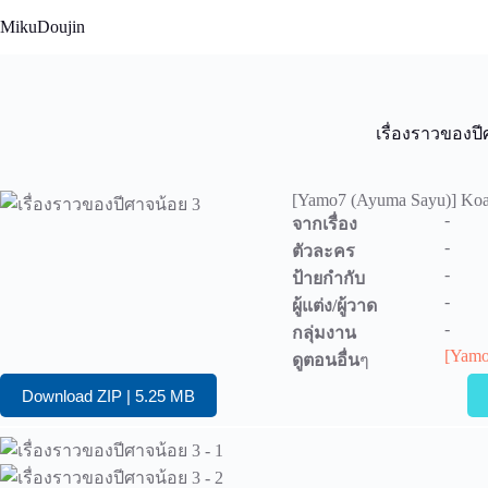
Skip
MikuDoujin
to
content
เรื่องราวของปี
[Yamo7 (Ayuma Sayu)] Koa
-
จากเรื่อง
-
ตัวละคร
-
ป้ายกำกับ
-
ผู้แต่ง/ผู้วาด
-
กลุ่มงาน
[Yamo
ดูตอนอื่น
ๆ
Download ZIP | 5.25 MB