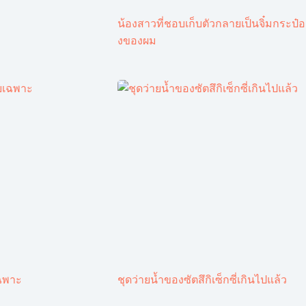
น้องสาวที่ชอบเก็บตัวกลายเป็นจิ๋มกระป๋อ
งของผม
ฉพาะ
ชุดว่ายน้ำของซัตสึกิเซ็กซี่เกินไปแล้ว