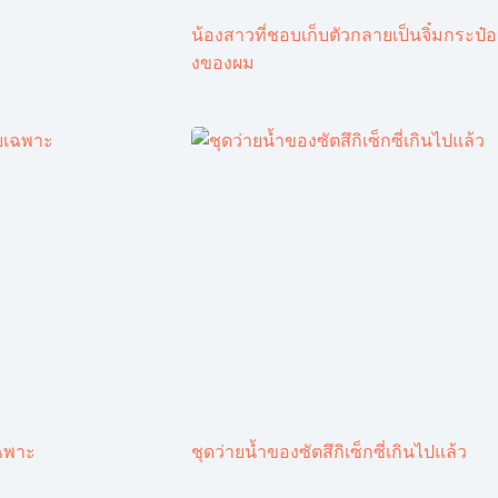
น้องสาวที่ชอบเก็บตัวกลายเป็นจิ๋มกระป๋อ
งของผม
ฉพาะ
ชุดว่ายน้ำของซัตสึกิเซ็กซี่เกินไปแล้ว