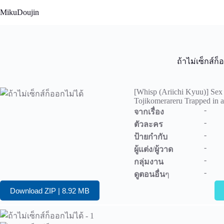
Skip
MikuDoujin
to
content
ถ้าไม่เซ็กส์ก็
[Whisp (Ariichi Kyuu)] Sex 
Tojikomerareru Trapped in 
-
จากเรื่อง
-
ตัวละคร
-
ป้ายกำกับ
-
ผู้แต่ง/ผู้วาด
-
กลุ่มงาน
-
ดูตอนอื่น
ๆ
Download ZIP | 8.92 MB