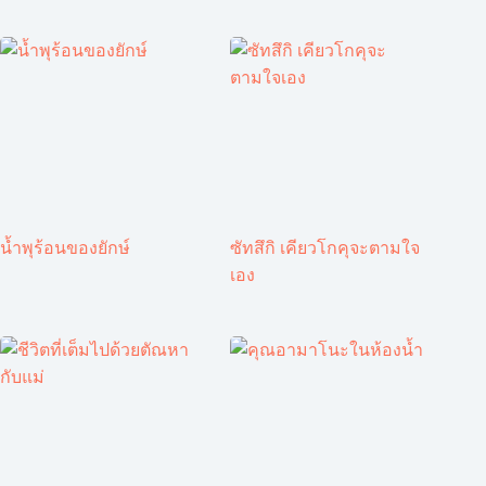
น้ำพุร้อนของยักษ์
ซัทสึกิ เคียวโกคุจะตามใจ
เอง