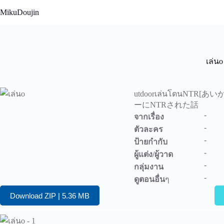
Skip
MikuDoujin
to
content
เล่นo
utdoorเล่นโดนNT
ーにNTRされた話
-
จากเรื่อง
-
ตัวละคร
-
ป้ายกำกับ
-
ผู้แต่ง/ผู้วาด
-
กลุ่มงาน
-
ดูตอนอื่น
ๆ
Download ZIP | 5.36 MB