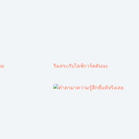
หม
ริมสระกับไลฟ์การ์ดคันนะ