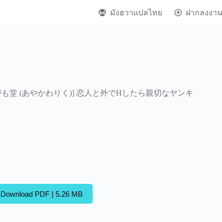
มังฮวาแปลไทย
ฝากลงงา
R[あいがも堂 (あやかわりく)] 恋人と外でHしたら親切なヤンキ
Download PDF | 5.26 MB